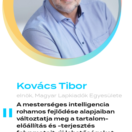
Kovács Tibor
elnök,
Magyar Lapkiadók Egyesülete
A mesterséges intelligencia
rohamos fejlődése alapjaiban
változtatja meg a tartalom-
előállítás és -terjesztés