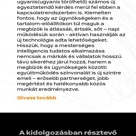
ugyanis(ugyanis törölhető) számos új
egyeztetendő kérdés merül fel ebben a
kapcsolatrendszerben is. Kiemelten
fontos, hogy az ügynökségeken és a
tartalom-előállítókon túl maguk a
megbízók is átlássák, értsék, sőt – napi
működésük során - aktívan használják az
új technológia adta lehetőségeket.
Hisszük, hogy a mesterséges
intelligencia tudatos alkalmazása
nemcsak a márkák és vállalatok hosszú
távú sikeréhez járul hozzá, hanem a
megbízók és ügynökségek közötti
együttműködés színvonalát is új szintre
emeli – erősebb partnerséget, jobb
megértést és hatékonyabb közös
munkát eredményezve.
Olvass tovább
A kidolgozásban résztevő