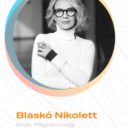
Letöltöm az AI Guide-ot
Blaskó Nikolett
elnök,
Magyarországi