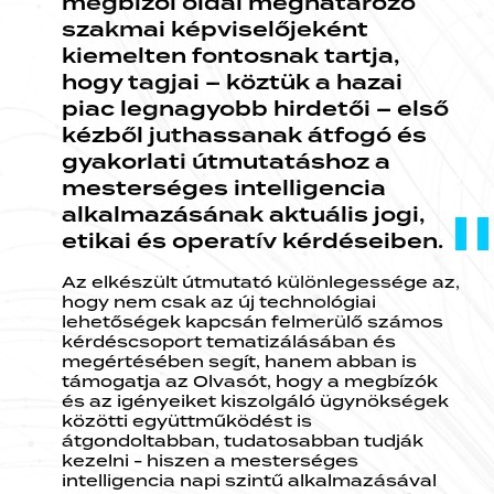
megbízói oldal meghatározó
szakmai képviselőjeként
kiemelten fontosnak tartja,
hogy tagjai – köztük a hazai
piac legnagyobb hirdetői – első
kézből juthassanak átfogó és
gyakorlati útmutatáshoz a
mesterséges intelligencia
alkalmazásának aktuális jogi,
etikai és operatív kérdéseiben.
Az elkészült útmutató különlegessége az,
hogy nem csak az új technológiai
lehetőségek kapcsán felmerülő számos
kérdéscsoport tematizálásában és
megértésében segít, hanem abban is
támogatja az Olvasót, hogy a megbízók
és az igényeiket kiszolgáló ügynökségek
közötti együttműködést is
átgondoltabban, tudatosabban tudják
kezelni - hiszen a mesterséges
intelligencia napi szintű alkalmazásával