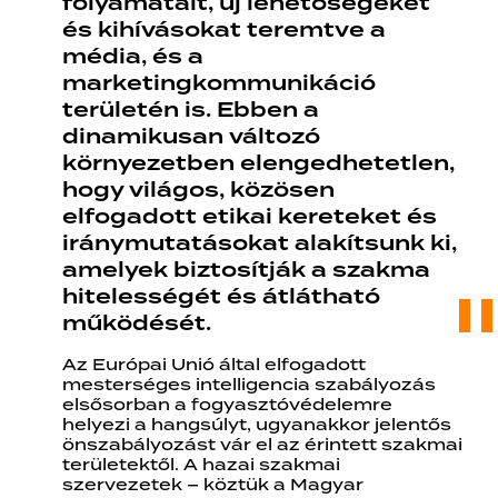
folyamatait, új lehetőségeket
és kihívásokat teremtve a
média, és a
marketingkommunikáció
területén is. Ebben a
dinamikusan változó
környezetben elengedhetetlen,
hogy világos, közösen
elfogadott etikai kereteket és
iránymutatásokat alakítsunk ki,
amelyek biztosítják a szakma
hitelességét és átlátható
működését.
Az Európai Unió által elfogadott
mesterséges intelligencia szabályozás
elsősorban a fogyasztóvédelemre
helyezi a hangsúlyt, ugyanakkor jelentős
önszabályozást vár el az érintett szakmai
területektől. A hazai szakmai
szervezetek – köztük a Magyar