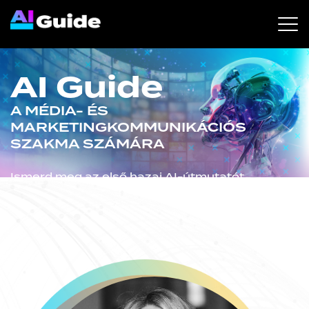
AI Guide
A MÉDIA- ÉS
MARKETINGKOMMUNIKÁCIÓS
SZAKMA SZÁMÁRA
Ismerd meg az első hazai AI-útmutatót,
amely a marketing- és kommunikációs
szakma igényeire szabva ad
iránymutatást, és segít eligazodni az AI
használatának jogi, etikai és gyakorlati
kérdéseiben. Szakértői anyag
gyakorlati válaszokkal
marketingdöntéshozók,
tartalomelőállítók és kreatív
szakemberek számára.